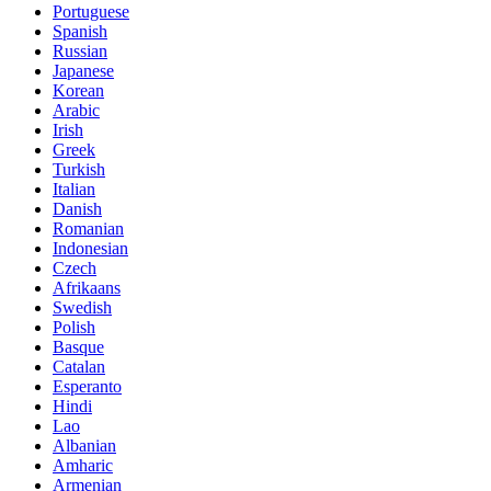
Portuguese
Spanish
Russian
Japanese
Korean
Arabic
Irish
Greek
Turkish
Italian
Danish
Romanian
Indonesian
Czech
Afrikaans
Swedish
Polish
Basque
Catalan
Esperanto
Hindi
Lao
Albanian
Amharic
Armenian