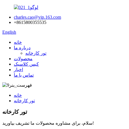
charles.cao@vip.163.com
‎+8615800355535‎
English
خانه
درباره ما
تور کارخانه
محصولات
کیس کلاسیک
اخبار
تماس با ما
خانه
تور کارخانه
تور کارخانه
سلام، برای مشاوره محصولات ما تشریف بیاورید!