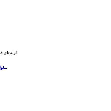
لوله های فولادی/لوله مناسب برای طبقه بندی های مختلف...