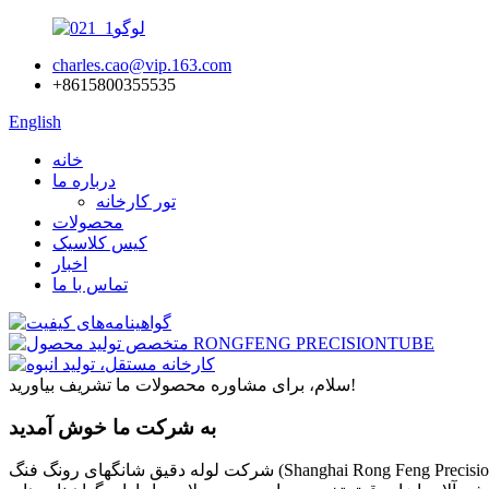
charles.cao@vip.163.com
‎+8615800355535‎
English
خانه
درباره ما
تور کارخانه
محصولات
کیس کلاسیک
اخبار
تماس با ما
سلام، برای مشاوره محصولات ما تشریف بیاورید!
به شرکت ما خوش آمدید
شرکت لوله دقیق شانگهای رونگ فنگ (Shanghai Rong Feng Precision Tube Co., Ltd.) از شانگهای چین است. ما در تولید انواع لوله‌های آلیاژ نیکل، اینکولوی، اینکونل، مونل، هاستلوی و فولاد ضد زنگ شامل