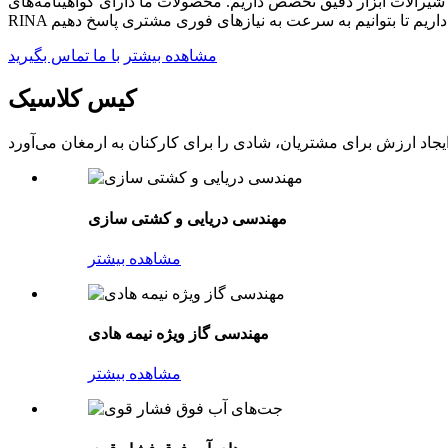
ریم. محصولات ما دارای گواهینامه‌های ISO9000، TS PED، NORSOKM650، ABS، BV، CCS، DNVGL، KR، KR، RS،
مشاهده بیشتر
با ما تماس بگیرید
کیس کلاسیک
مهندسی دریایی و کشتی سازی
مشاهده بیشتر
مهندسی گاز ویژه نیمه هادی
مشاهده بیشتر