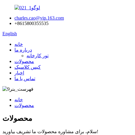
charles.cao@vip.163.com
‎+8615800355535‎
English
خانه
درباره ما
تور کارخانه
محصولات
کیس کلاسیک
اخبار
تماس با ما
خانه
محصولات
محصولات
سلام، برای مشاوره محصولات ما تشریف بیاورید!