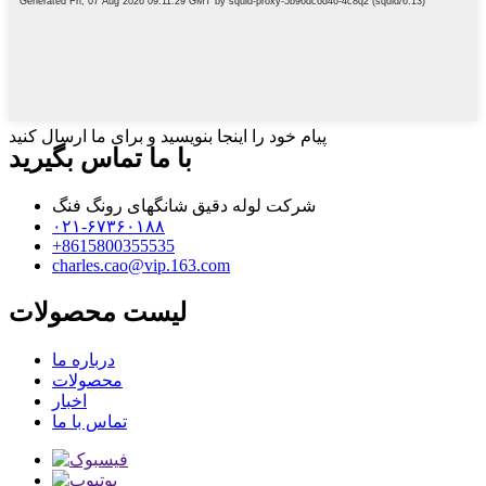
پیام خود را اینجا بنویسید و برای ما ارسال کنید
با ما تماس بگیرید
شرکت لوله دقیق شانگهای رونگ فنگ
۰۲۱-۶۷۳۶۰۱۸۸
‎+8615800355535‎
charles.cao@vip.163.com
لیست محصولات
درباره ما
محصولات
اخبار
تماس با ما