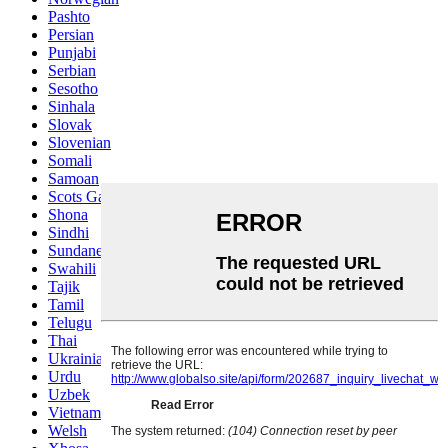
Pashto
Persian
Punjabi
Serbian
Sesotho
Sinhala
Slovak
Slovenian
Somali
Samoan
Scots Gaelic
Shona
Sindhi
Sundanese
Swahili
Tajik
Tamil
Telugu
Thai
Ukrainian
Urdu
Uzbek
Vietnamese
Welsh