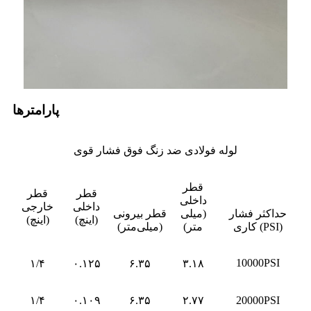
پارامترها
لوله فولادی ضد زنگ فوق فشار قوی
قطر
قطر
قطر
داخلی
داخلی
خارجی
حداکثر فشار
(میلی
قطر بیرونی
(اینچ)
(اینچ)
کاری (PSI)
متر)
(میلی‌متر)
10000PSI
۱/۴
۰.۱۲۵
۶.۳۵
۳.۱۸
۱/۴
۰.۱۰۹
۶.۳۵
۲.۷۷
20000PSI